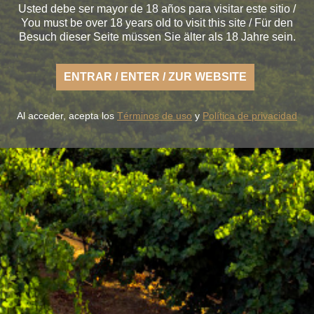
Usted debe ser mayor de 18 años para visitar este sitio /
You must be over 18 years old to visit this site / Für den
Besuch dieser Seite müssen Sie älter als 18 Jahre sein.
 Sie die frische Art eines leichten Rueda, sorglos und im
ENTRAR / ENTER / ZUR WEBSITE
Erde im Geschmack getreu.
Al acceder, acepta los
Términos de uso
y
Política de privacidad
SERE WEINE
DER WEINKELLER
BLUME & GASTRO
BLUME & 
+34 926 32 24 00
contacto@pagosdelrey.com
Ⓒ 2020 -
Privacy Policy
-
Cookies Policy