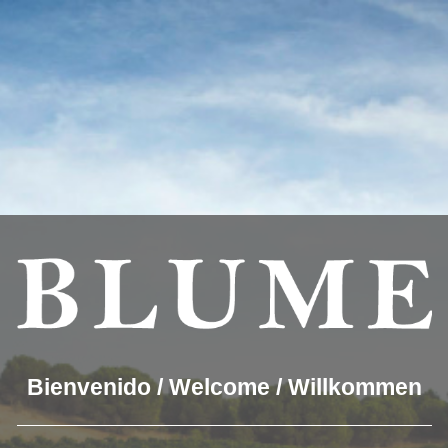
estmögliche Erfahrung auf unserer Website zu bieten.
Akze
ookies we are using or switch them off in
settings
.
UNSERE WEINE
DER WEINKELLER
BLUME & G
BLUME
Winery Toro
Bienvenido / Welcome / Willkommen