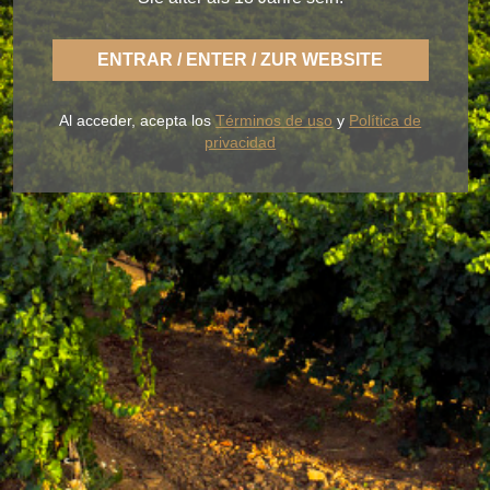
ENTRAR / ENTER / ZUR WEBSITE
Con BLUME disfrutas la fresca naturaleza de un
Rueda ligero,
desenfadado y siempre fiel a una
Al acceder, acepta los
Términos de uso
y
Política de
tierra fértil de sabor.
privacidad
NUESTROS VINOS
LA BODEGA
BLUME & GASTRO
BLUME & YOU
+34 926 32 24 00
contacto@pagosdelrey.com
Ⓒ PAGOS DEL REY
-
Política de privacidad
-
Política de cookies
-
Tienda
online