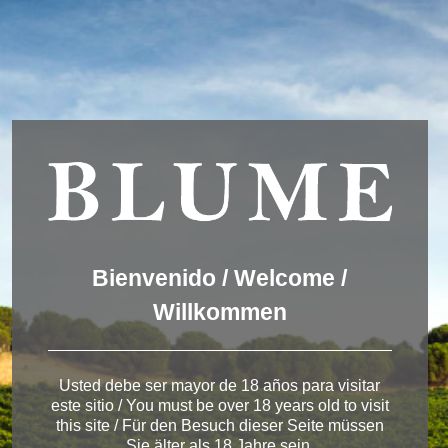
Usamos cookies para ofrecer una mejor experiencia que le
invitamos a aceptar. Puede informarse sobre las que estamos
utilizando o desactivarlas en
AJUSTES
.
Aceptar
Ajustes
Winery Toro
Bienvenido / Welcome /
Willkommen
< Bodega de Toro
Usted debe ser mayor de 18 años para visitar
este sitio / You must be over 18 years old to visit
this site / Für den Besuch dieser Seite müssen
Sie älter als 18 Jahre sein.