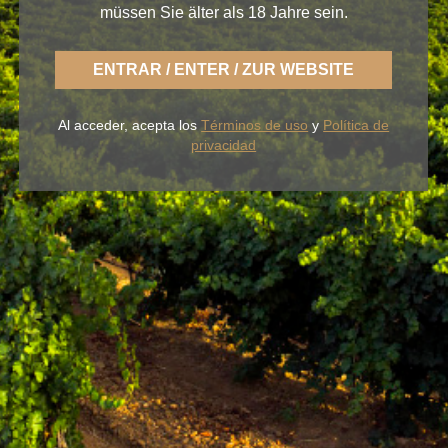
müssen Sie älter als 18 Jahre sein.
ENTRAR / ENTER / ZUR WEBSITE
Con BLUME disfrutas la fresca naturaleza de un
Al acceder, acepta los
Términos de uso
y
Política de
Rueda ligero,
desenfadado y siempre fiel a una
privacidad
tierra fértil de sabor.
NUESTROS VINOS
LA BODEGA
BLUME & GASTRO
BLUME & YOU
+34 926 32 24 00
contacto@pagosdelrey.com
Ⓒ PAGOS DEL REY
-
Política de privacidad
-
Política de cookies
-
Tienda
online