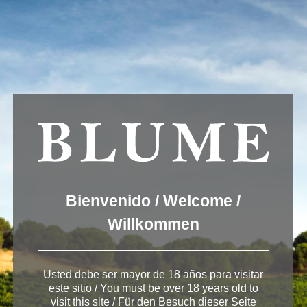
Usamos cookies para ofrecer una mejor experiencia que le
invitamos a aceptar. Puede informarse sobre las que estamos
utilizando o desactivarlas en
AJUSTES
.
Aceptar
Ajustes
Winery Toro
Bienvenido / Welcome /
Willkommen
Usted debe ser mayor de 18 años para visitar
< Bodega de Toro
este sitio / You must be over 18 years old to
visit this site / Für den Besuch dieser Seite