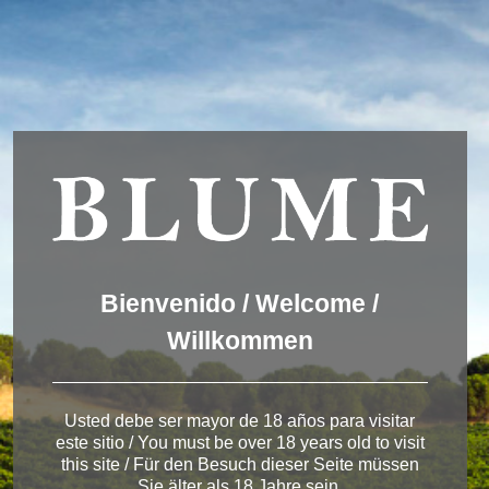
Wir verwenden Cookies, um dir die bestmögliche Erfahrung auf
unserer Website zu bieten.
You can find out more about which cookies we are using or
switch them off in
settings
.
Akzeptieren
Einstellungen
ENGLISH
DEUTSCH
ESPAÑOL
Bodega de Toro
Bienvenido / Welcome /
Willkommen
Bodega de Toro
< Bodega de Toro
Usted debe ser mayor de 18 años para visitar
este sitio / You must be over 18 years old to visit
this site / Für den Besuch dieser Seite müssen
Sie älter als 18 Jahre sein.